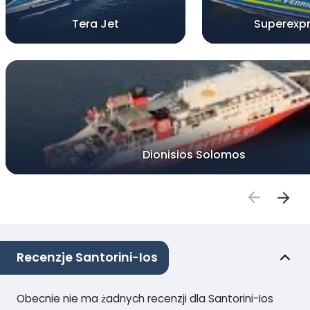
Tera Jet
Superexp
Dionisios Solomos
Recenzje Santorini-Ios
Obecnie nie ma żadnych recenzji dla Santorini-Ios