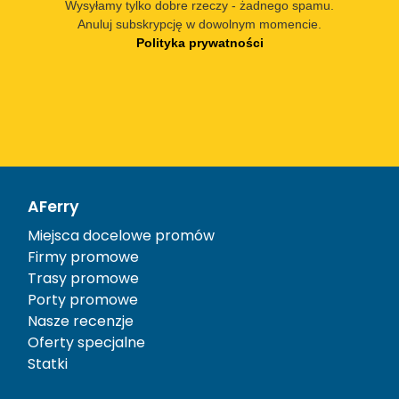
Wysyłamy tylko dobre rzeczy - żadnego spamu.
Anuluj subskrypcję w dowolnym momencie.
Polityka prywatności
AFerry
Miejsca docelowe promów
Firmy promowe
Trasy promowe
Porty promowe
Nasze recenzje
Oferty specjalne
Statki