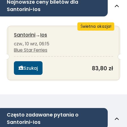
Najnowsze ceny biletów dla
Santorini-Ios
Świetna okazja!
Santorini
→
Ios
czw., 10 wrz, 06:15
Blue Star Ferries
83,80 zł
Szukaj
Często zadawane pytania o
Santorini-Ios