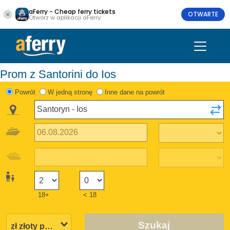
aFerry - Cheap ferry tickets
OTWARTE
Otwórz w aplikacji aFerry
Prom z Santorini do Ios
Powrót
W jedną stronę
Inne dane na powrót
18+
< 18
Szukaj