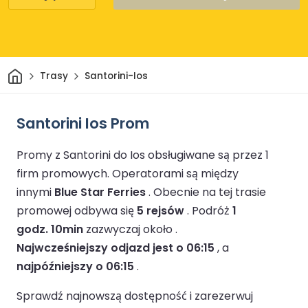
Dom
Trasy
Santorini-Ios
Santorini Ios Prom
Promy z Santorini do Ios obsługiwane są przez 1
firm promowych.
Operatorami są między
innymi
Blue Star Ferries
.
Obecnie na tej trasie
promowej odbywa się
5 rejsów
.
Podróż
1
godz. 10min
zazwyczaj około .
Najwcześniejszy odjazd jest o 06:15
, a
najpóźniejszy o 06:15
.
Sprawdź najnowszą dostępność i zarezerwuj