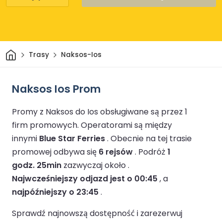
Dom
Trasy
Naksos-Ios
Naksos Ios Prom
Promy z Naksos do Ios obsługiwane są przez 1
firm promowych.
Operatorami są między
innymi
Blue Star Ferries
.
Obecnie na tej trasie
promowej odbywa się
6 rejsów
.
Podróż
1
godz. 25min
zazwyczaj około .
Najwcześniejszy odjazd jest o 00:45
, a
najpóźniejszy o 23:45
.
Sprawdź najnowszą dostępność i zarezerwuj