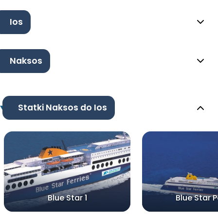
Ios
Naksos
Statki Naksos do Ios
Blue Star 1
Blue Star 