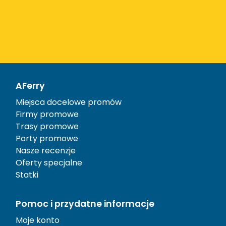
AFerry
Miejsca docelowe promów
Firmy promowe
Trasy promowe
Porty promowe
Nasze recenzje
Oferty specjalne
Statki
Pomoc i przydatne informacje
Moje konto