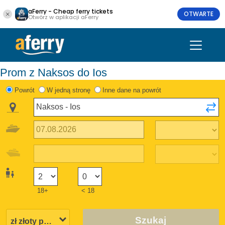
aFerry - Cheap ferry tickets
OTWARTE
Otwórz w aplikacji aFerry
Prom z Naksos do Ios
Powrót
W jedną stronę
Inne dane na powrót
18+
< 18
Szukaj