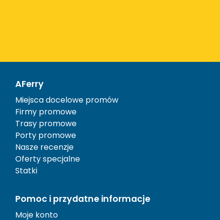
AFerry
Miejsca docelowe promów
Firmy promowe
Trasy promowe
Porty promowe
Nasze recenzje
Oferty specjalne
Statki
Pomoc i przydatne informacje
Moje konto