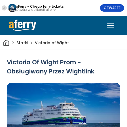
aFerry - Cheap ferry tickets
OTWARTE
Otwórz w aplikacji aFerry
Dom
Statki
Victoria of Wight
Victoria Of Wight Prom -
Obsługiwany Przez Wightlink