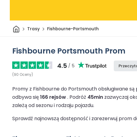
Dom
Trasy
Fishbourne-Portsmouth
Fishbourne Portsmouth Prom
4.5
/ 5
Przeczyta
(
90
Oceny
)
Promy z Fishbourne do Portsmouth obsługiwane są 
odbywa się
166 rejsów
.
Podróż
45min
zazwyczaj oko
zależą od sezonu i rodzaju pojazdu.
Sprawdź najnowszą dostępność i zarezerwuj prom do