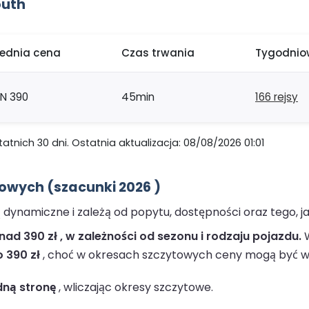
outh
rednia cena
Czas trwania
Tygodniow
LN 390
45min
166 rejsy
nich 30 dni. Ostatnia aktualizacja: 08/08/2026 01:01
owych (szacunki 2026 )
dynamiczne i zależą od popytu, dostępności oraz tego, j
ad 390 zł , w zależności od sezonu i rodzaju pojazdu.
W
o 390 zł
, choć w okresach szczytowych ceny mogą być w
dną stronę
, wliczając okresy szczytowe.