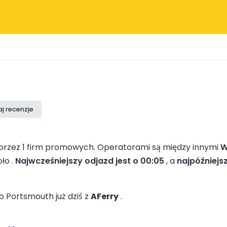
j recenzje
przez 1 firm promowych.
Operatorami są między innymi
W
ło .
Najwcześniejszy odjazd jest o 00:05
, a
najpóźniejs
 Portsmouth już dziś z
AFerry
.