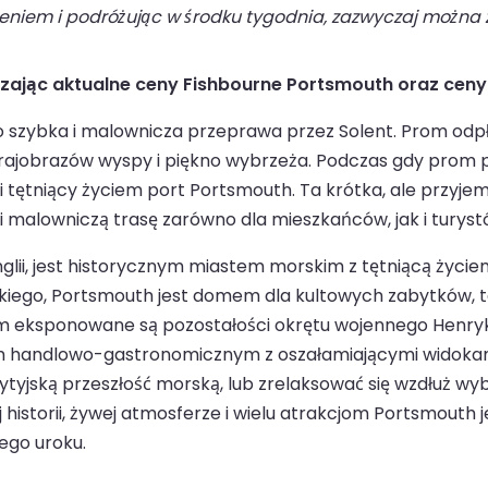
niem i podróżując w środku tygodnia, zazwyczaj można z
dzając aktualne ceny Fishbourne Portsmouth oraz cen
szybka i malownicza przeprawa przez Solent. Prom odpł
rajobrazów wyspy i piękno wybrzeża. Podczas gdy prom 
i tętniący życiem port Portsmouth. Ta krótka, ale przyje
 malowniczą trasę zarówno dla mieszkańców, jak i turyst
i, jest historycznym miastem morskim z tętniącą życiem
iego, Portsmouth jest domem dla kultowych zabytków, ta
 eksponowane są pozostałości okrętu wojennego Henryka V
handlowo-gastronomicznym z oszałamiającymi widokami
ytyjską przeszłość morską, lub zrelaksować się wzdłuż wy
j historii, żywej atmosferze i wielu atrakcjom Portsmout
iego uroku.