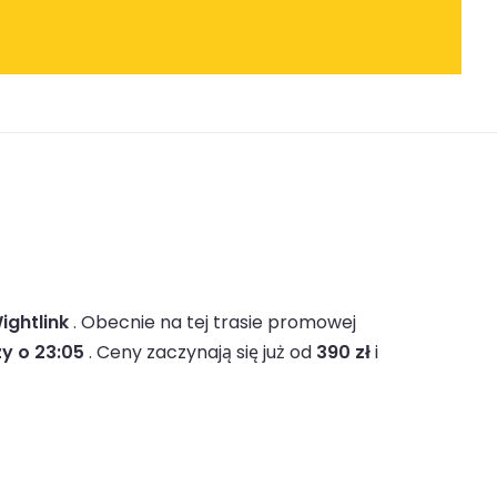
ightlink
.
Obecnie na tej trasie promowej
zy o 23:05
.
Ceny zaczynają się już od
390 zł
i