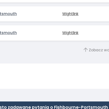
rtsmouth
Wightlink
rtsmouth
Wightlink
Zobacz wc
sto zadawane pytania o Fishbourne-Portsmouth