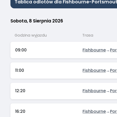
Tablica odlotów dla Fishbourne-Portsmou
Sobota, 8 Sierpnia 2026
Godzina wyjazdu
Trasa
09:00
Fishbourne
→
Po
11:00
Fishbourne
→
Po
12:20
Fishbourne
→
Po
16:20
Fishbourne
→
Po