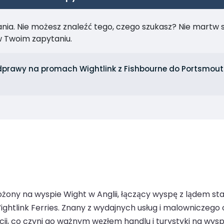
ia. Nie możesz znaleźć tego, czego szukasz? Nie martw się
 Twoim zapytaniu.
dprawy na promach Wightlink z Fishbourne do Portsmout
żony na wyspie Wight w Anglii, łączący wyspę z lądem st
ghtlink Ferries. Znany z wydajnych usług i malowniczego 
ji, co czyni go ważnym węzłem handlu i turystyki na wysp