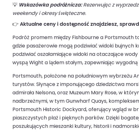
💡
Wskazówka podróżnicza:
Rezerwując z wyprzedze
weekendy i okresy świąteczne.
👉
Aktualne ceny i dostępność znajdziesz, spraw
Podróż promem między Fishbourne a Portsmouth to 
gdzie pasażerowie mogą podziwiać widoki bujnych k
podziwiać oszałamiające widoki na otaczające wody 
wyspą Wight a lądem stałym, zapewniając wygodną i
Portsmouth, położone na południowym wybrzeżu Angli
turystów. Słynące z imponującego dziedzictwa morsk
admirała Nelsona, oraz Muzeum Mary Rose, w którym
nadbrzeżnymi, w tym Gunwharf Quays, kompleksem 
Portsmouth Historic Dockyard, oferujący wgląd w br
piaszczystych plaż i pięknych parków. Dzięki bogate
poszukujących mieszanki kultury, historii i nadmorsk