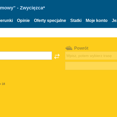
omowy" - Zwycięzca*
ierunki
Opinie
Oferty specjalne
Statki
Moje konto
Je
Powrót
< 18