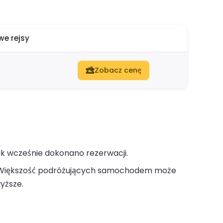
e rejsy
Zobacz cenę
ak wcześnie dokonano rezerwacji.
iększość podróżujących samochodem może
yższe.