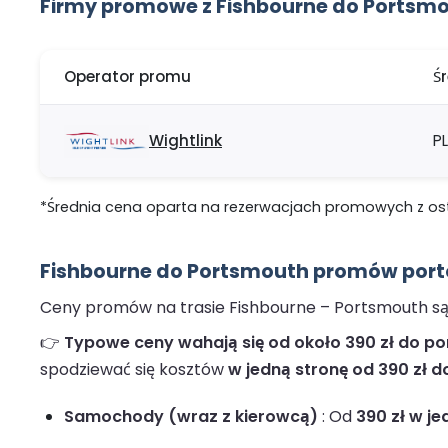
Firmy promowe z Fishbourne do Portsm
Operator promu
Ś
Wightlink
P
*Średnia cena oparta na rezerwacjach promowych z ostat
Fishbourne do Portsmouth promów port
Ceny promów na trasie Fishbourne – Portsmouth są 
👉
Typowe ceny wahają się od około 390 zł do pon
spodziewać się kosztów
w jedną stronę od 390 zł d
Samochody (wraz z kierowcą)
: Od
390 zł w je