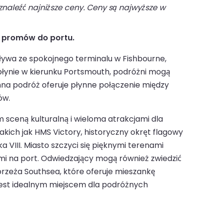
naleźć najniższe ceny. Ceny są najwyższe w
y promów do portu.
ywa ze spokojnego terminalu w Fishbourne,
płynie w kierunku Portsmouth, podróżni mogą
mna podróż oferuje płynne połączenie między
ów.
 sceną kulturalną i wieloma atrakcjami dla
kich jak HMS Victory, historyczny okręt flagowy
III. Miasto szczyci się pięknymi terenami
 na port. Odwiedzający mogą również zwiedzić
brzeża Southsea, które oferuje mieszankę
h jest idealnym miejscem dla podróżnych