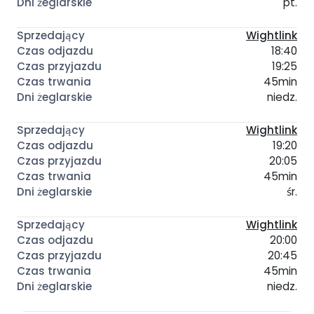
pt.
Wightlink
18:40
19:25
45min
niedz.
Wightlink
19:20
20:05
45min
śr.
Wightlink
20:00
20:45
45min
niedz.