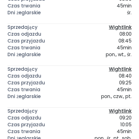
45min
śr.
Wightlink
08:00
08:45
45min
pon., wt., śr.
Wightlink
08:40
09:25
45min
pon., czw., pt.
Wightlink
09:20
10:05
45min
pon., śr., pt., sob.