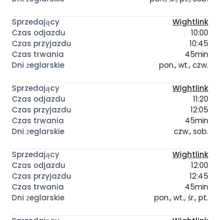
Wightlink
10:00
10:45
45min
pon., wt., czw.
Wightlink
11:20
12:05
45min
czw., sob.
Wightlink
12:00
12:45
45min
pon., wt., śr., pt.