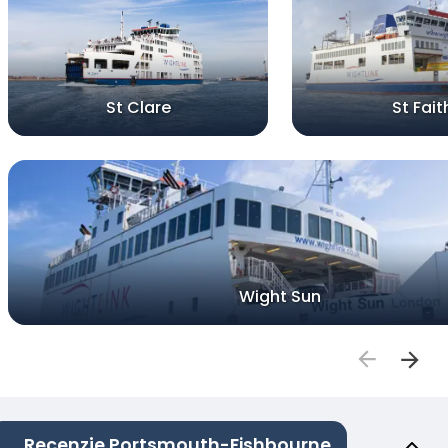
St Clare
St Fait
Wight Sun
Recenzje Portsmouth-Fishbourne