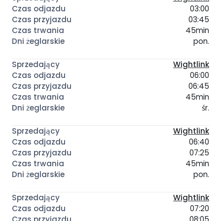
03:00
03:45
45min
pon.
Wightlink
06:00
06:45
45min
śr.
Wightlink
06:40
07:25
45min
pon.
Wightlink
07:20
08:05