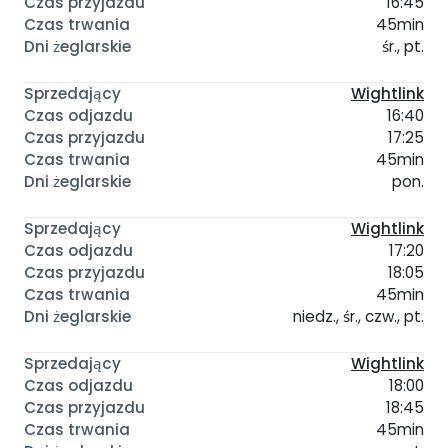
16:45
45min
śr., pt.
Wightlink
16:40
17:25
45min
pon.
Wightlink
17:20
18:05
45min
niedz., śr., czw., pt.
Wightlink
18:00
18:45
45min