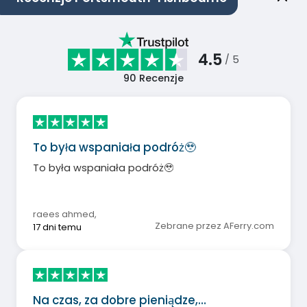
4.5
/ 5
90
Recenzje
To była wspaniała podróż🥹
To była wspaniała podróż🥹
raees ahmed
,
Zebrane przez AFerry.com
17 dni temu
Na czas, za dobre pieniądze,…