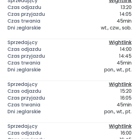
Wightlink
13:20
14:05
45min
wt., czw., sob.
Wightlink
14:00
14:45
45min
pon., wt., pt.
Wightlink
15:20
16:05
45min
pon., wt., pt.
Wightlink
16:00