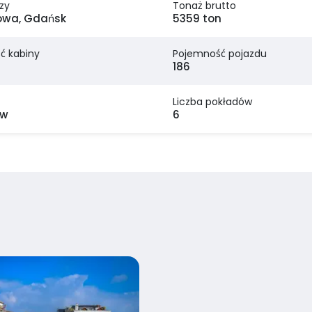
zy
Tonaż brutto
wa, Gdańsk
5359 ton
ć kabiny
Pojemność pojazdu
186
Liczba pokładów
ów
6