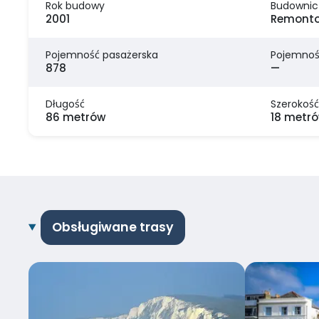
Rok budowy
Budownic
2001
Remonto
Pojemność pasażerska
Pojemnoś
878
—
Długość
Szerokość
86 metrów
18 metr
Obsługiwane trasy