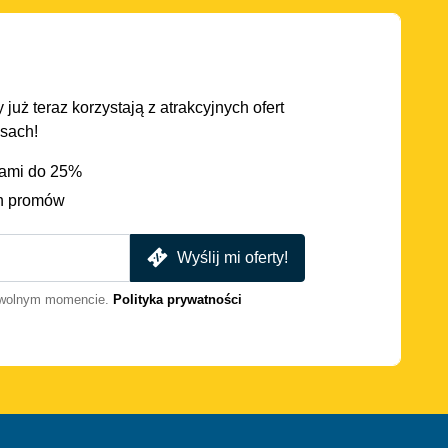
 już teraz korzystają z atrakcyjnych ofert
asach!
iami do 25%
h promów
Wyślij mi oferty!
dowolnym momencie.
Polityka prywatności