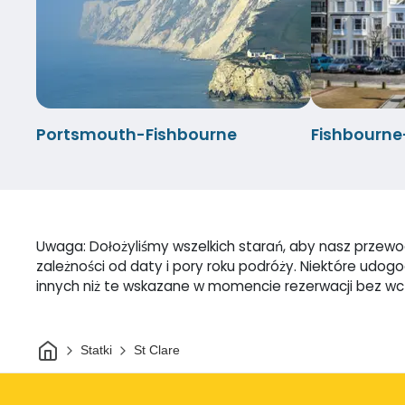
Portsmouth-Fishbourne
Fishbourn
Uwaga: Dołożyliśmy wszelkich starań, aby nasz przewodn
zależności od daty i pory roku podróży. Niektóre udo
innych niż te wskazane w momencie rezerwacji bez w
Dom
Statki
St Clare