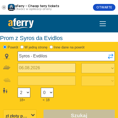
aFerry - Cheap ferry tickets
OTWARTE
Otwórz w aplikacji aFerry
Prom z Syros da Evidlos
Powrót
W jedną stronę
Inne dane na powrót
18+
< 18
Szukaj