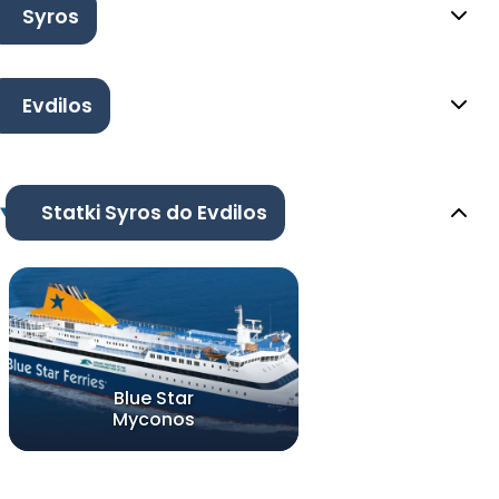
Syros
Evdilos
Statki Syros do Evdilos
Blue Star
Myconos