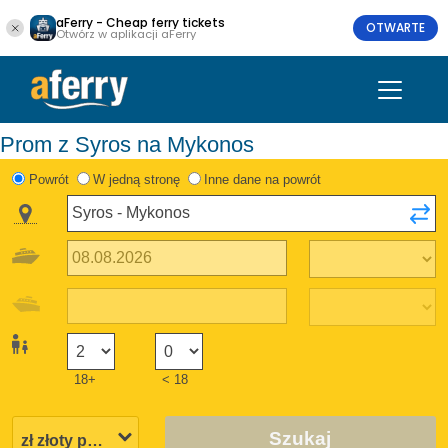
aFerry - Cheap ferry tickets
OTWARTE
Otwórz w aplikacji aFerry
Prom z Syros na Mykonos
Powrót
W jedną stronę
Inne dane na powrót
18+
< 18
Szukaj