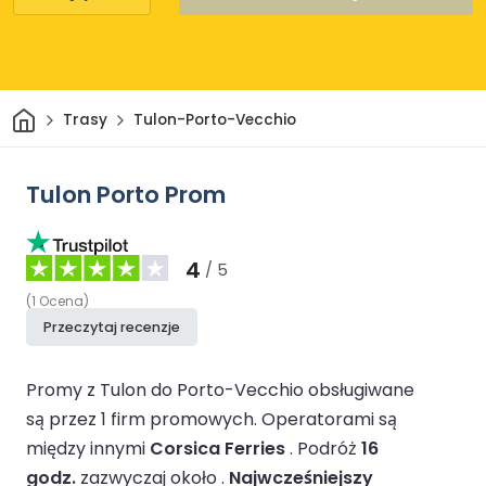
Dom
Trasy
Tulon-Porto-Vecchio
Tulon Porto Prom
4
/ 5
(
1
Ocena
)
Przeczytaj recenzje
Promy z Tulon do Porto-Vecchio obsługiwane
są przez 1 firm promowych.
Operatorami są
między innymi
Corsica Ferries
.
Podróż
16
godz.
zazwyczaj około .
Najwcześniejszy