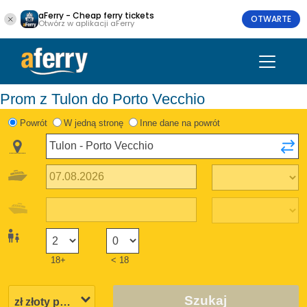
aFerry - Cheap ferry tickets
OTWARTE
Otwórz w aplikacji aFerry
Prom z Tulon do Porto Vecchio
Powrót
W jedną stronę
Inne dane na powrót
18+
< 18
Szukaj