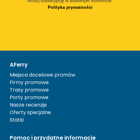
Anuluj subskrypcję w dowolnym momencie.
Polityka prywatności
AFerry
Miejsca docelowe promów
Firmy promowe
Trasy promowe
Porty promowe
Nasze recenzje
Oferty specjalne
Statki
Pomoc i przydatne informacje