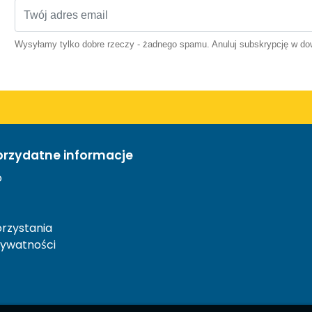
Wysyłamy tylko dobre rzeczy - żadnego spamu. Anuluj subskrypcję w 
przydatne informacje
o
rzystania
rywatności