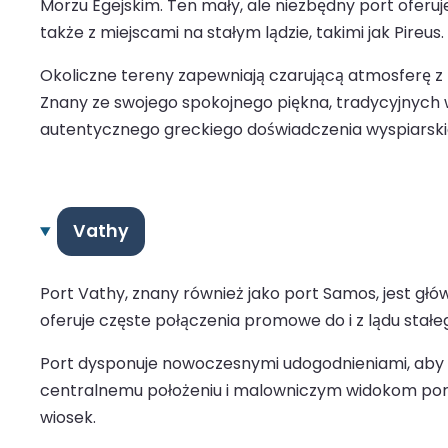
Morzu Egejskim. Ten mały, ale niezbędny port oferuj
także z miejscami na stałym lądzie, takimi jak Pireus.
Okoliczne tereny zapewniają czarującą atmosferę z 
Znany ze swojego spokojnego piękna, tradycyjnych w
autentycznego greckiego doświadczenia wyspiarski
Vathy
Port Vathy, znany również jako port Samos, jest gł
oferuje częste połączenia promowe do i z lądu stałego
Port dysponuje nowoczesnymi udogodnieniami, aby 
centralnemu położeniu i malowniczym widokom port 
wiosek.