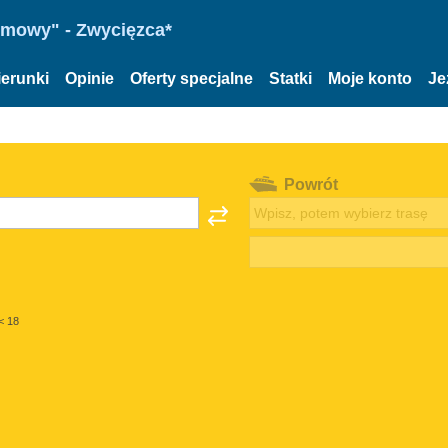
omowy" - Zwycięzca*
ierunki
Opinie
Oferty specjalne
Statki
Moje konto
Je
Powrót
< 18