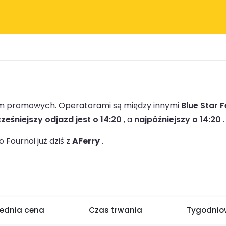
irm promowych.
Operatorami są między innymi
Blue Star F
ześniejszy odjazd jest o 14:20
, a
najpóźniejszy o 14:20
.
Fournoi już dziś z
AFerry
.
rednia cena
Czas trwania
Tygodniow