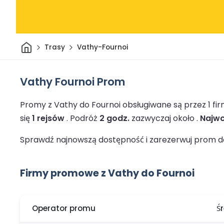
Dom
Trasy
Vathy-Fournoi
Vathy Fournoi Prom
Promy z Vathy do Fournoi obsługiwane są przez 1 f
się
1 rejsów
.
Podróż
2 godz.
zazwyczaj około .
Najwc
Sprawdź najnowszą dostępność i zarezerwuj prom do 
Firmy promowe z Vathy do Fournoi
Operator promu
Ś