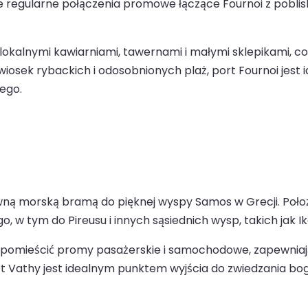
e regularne połączenia promowe łączące Fournoi z pobliski
lokalnymi kawiarniami, tawernami i małymi sklepikami, c
iosek rybackich i odosobnionych plaż, port Fournoi jest 
ego.
ówną morską bramą do pięknej wyspy Samos w Grecji. Położ
, w tym do Pireusu i innych sąsiednich wysp, takich jak Ik
pomieścić promy pasażerskie i samochodowe, zapewniają
Vathy jest idealnym punktem wyjścia do zwiedzania bogat