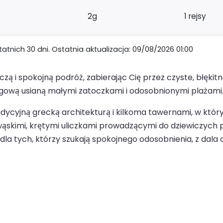
2g
1 rejsy
nich 30 dni. Ostatnia aktualizacja: 09/08/2026 01:00
 i spokojną podróż, zabierając Cię przez czyste, błękitne
zegową usianą małymi zatoczkami i odosobnionymi plażami
adycyjną grecką architekturą i kilkoma tawernami, w któr
 wąskimi, krętymi uliczkami prowadzącymi do dziewiczych 
dla tych, którzy szukają spokojnego odosobnienia, z dala o