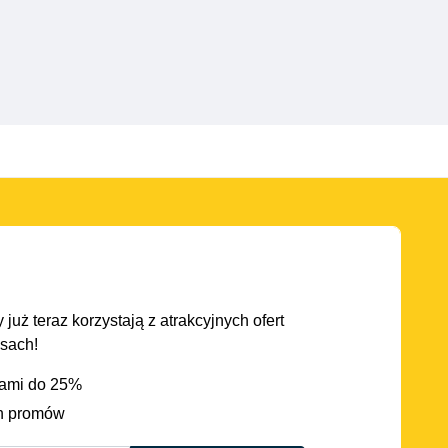
 już teraz korzystają z atrakcyjnych ofert
asach!
iami do 25%
h promów