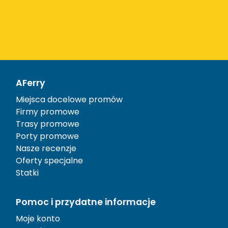
AFerry
Miejsca docelowe promów
Firmy promowe
Trasy promowe
Porty promowe
Nasze recenzje
Oferty specjalne
Statki
Pomoc i przydatne informacje
Moje konto