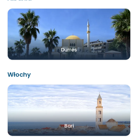
Durrës
Włochy
Bari