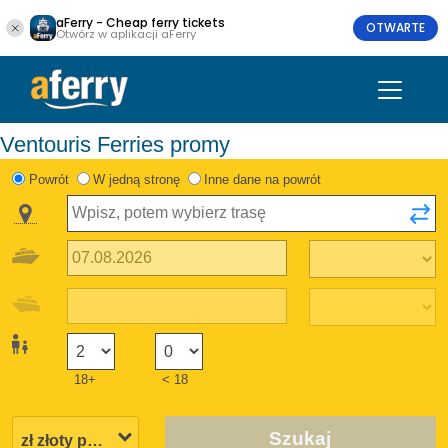
aFerry - Cheap ferry tickets
OTWARTE
Otwórz w aplikacji aFerry
Ventouris Ferries promy
Powrót
W jedną stronę
Inne dane na powrót
18+
< 18
Szukaj