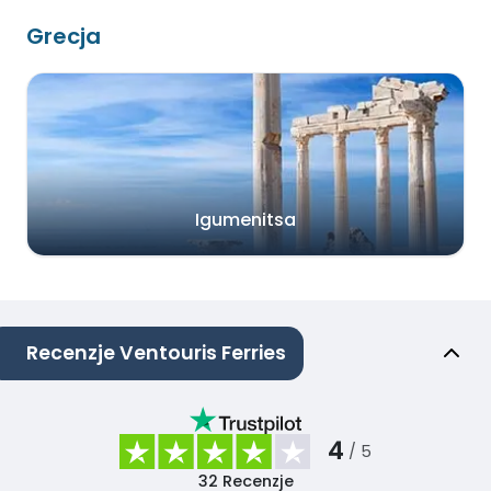
Grecja
Igumenitsa
Recenzje Ventouris Ferries
4
/ 5
32
Recenzje