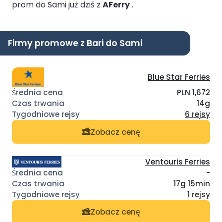
prom do Sami już dziś z
AFerry
.
Firmy promowe z Bari do Sami
Blue Star Ferries
PLN 1,672
14g
6 rejsy
Zobacz cenę
Ventouris Ferries
-
17g 15min
1 rejsy
Zobacz cenę