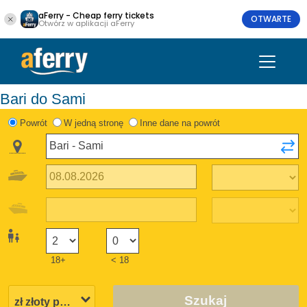
aFerry - Cheap ferry tickets
OTWARTE
Otwórz w aplikacji aFerry
Bari do Sami
Powrót
W jedną stronę
Inne dane na powrót
18+
< 18
Szukaj