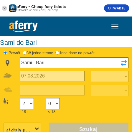
aFerry - Cheap ferry tickets
OTWARTE
Otwórz w aplikacji aFerry
Sami do Bari
Powrót
W jedną stronę
Inne dane na powrót
18+
< 18
Szukaj