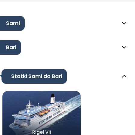
Sami
Bari
Statki Sami do Bari
Rigel VII