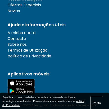
Ofertas Especiais
Navios
Ajuda e informações úteis
A minha conta
Contacto
Sobre nós
Termos de Utilização
política de Privacidade
Aplicativos móveis
Ao utilizar o nosso website, concorda com o uso de cookies e
tecnologias semelhantes. Para os desativar, consulte a nossa
política
Perto
© 1977-
2026
AFerry, Lda. Todos os direitos reservados..
de Privacidade
.