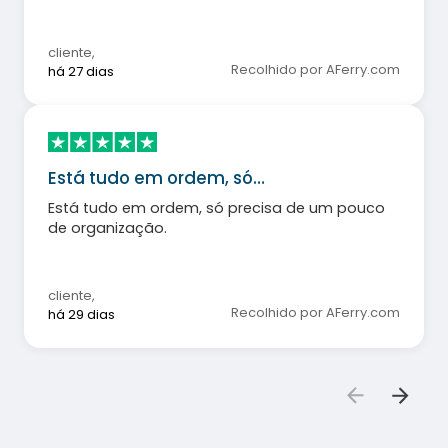
sabonete, e o chuveiro estava entupido no
quarto 7125 no dia 08/07/26.
cliente
,
Recolhido por AFerry.com
há 27 dias
Está tudo em ordem, só…
Está tudo em ordem, só precisa de um pouco
de organização.
cliente
,
Recolhido por AFerry.com
há 29 dias