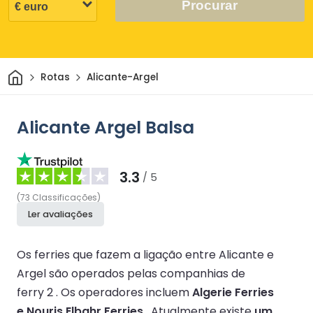
Procurar
Casa
Rotas
Alicante-Argel
Alicante Argel Balsa
3.3
/ 5
(
73
Classificações
)
Ler avaliações
Os ferries que fazem a ligação entre Alicante e
Argel são operados pelas companhias de
ferry 2 .
Os operadores incluem
Algerie Ferries
e Nouris Elbahr Ferries
.
Atualmente existe
um