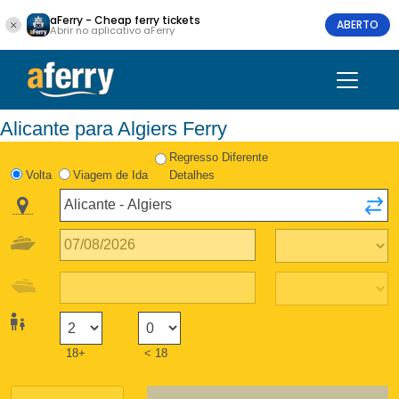
aFerry - Cheap ferry tickets
ABERTO
Abrir no aplicativo aFerry
Alicante para Algiers Ferry
Regresso Diferente
Volta
Viagem de Ida
Detalhes
18+
< 18