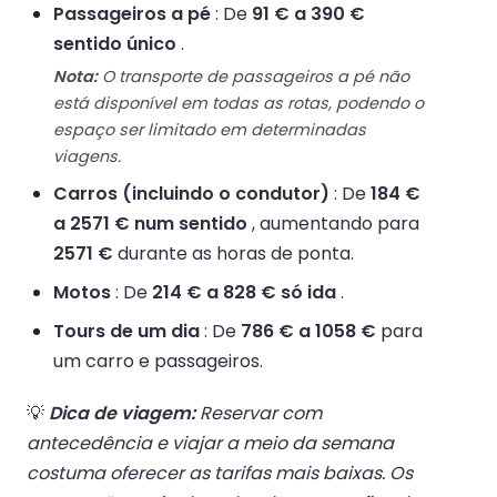
Passageiros a pé
: De
91 € a 390 €
sentido único
.
Nota:
O transporte de passageiros a pé não
está disponível em todas as rotas, podendo o
espaço ser limitado em determinadas
viagens.
Carros (incluindo o condutor)
: De
184 €
a 2571 € num sentido
, aumentando para
2571 €
durante as horas de ponta.
Motos
: De
214 € a 828 € só ida
.
Tours de um dia
: De
786 € a 1058 €
para
um carro e passageiros.
💡
Dica de viagem:
Reservar com
antecedência e viajar a meio da semana
costuma oferecer as tarifas mais baixas. Os