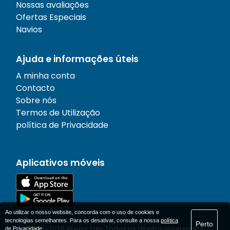
Nossas avaliações
Ofertas Especiais
Navios
Ajuda e informações úteis
A minha conta
Contacto
Sobre nós
Termos de Utilização
política de Privacidade
Aplicativos móveis
Ao utilizar o nosso website, concorda com o uso de cookies e
tecnologias semelhantes. Para os desativar, consulte a nossa
política
Perto
© 1977-
2026
AFerry, Lda. Todos os direitos reservados..
de Privacidade
.