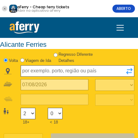
aFerry - Cheap ferry tickets
ABERTO
Abrir no aplicativo aFerry
Alicante Ferries
Regresso Diferente
Volta
Viagem de Ida
Detalhes
18+
< 18