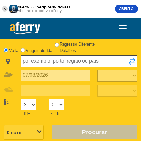
aFerry - Cheap ferry tickets
ABERTO
Abrir no aplicativo aFerry
Regresso Diferente
Volta
Viagem de Ida
Detalhes
18+
< 18
Procurar