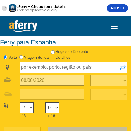
aFerry - Cheap ferry tickets
ABERTO
Abrir no aplicativo aFerry
Ferry para Espanha
Regresso Diferente
Volta
Viagem de Ida
Detalhes
18+
< 18