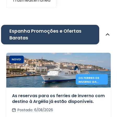
Trasmediterranea
Espanha Promoções e Ofertas
Baratas
NOVO!
OS FERRIES DE
INVERNO DA
ARGÉLIA JÁ
ESTÃO EM
FUNCIONAMENTO
As reservas para os ferries de inverno com
.
destino à Argélia já estão disponíveis.
Postado
:
6/08/2026