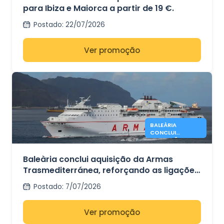
para Ibiza e Maiorca a partir de 19 €.
Postado
:
22/07/2026
Ver promoção
BALEÀRIA
CONCLUI
AQUISIÇÃO DA
ARMAS
Baleària conclui aquisição da Armas
Trasmediterránea, reforçando as ligações
de ferry entre Espanha e o Norte de África
Postado
:
7/07/2026
Ver promoção