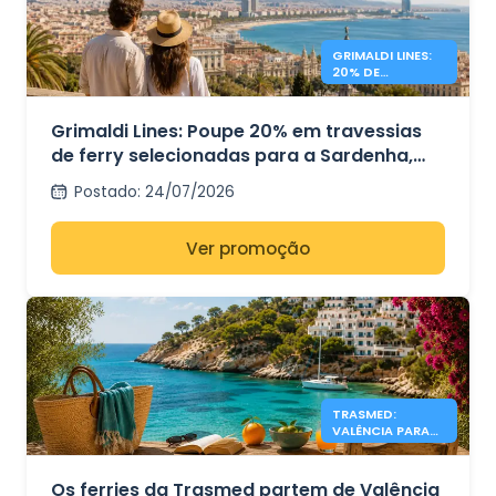
GRIMALDI LINES:
20% DE
DESCONTO EM
FERRIES NO
MEDITERRÂNEO
Grimaldi Lines: Poupe 20% em travessias
de ferry selecionadas para a Sardenha,
Sicília e Espanha.
Postado
:
24/07/2026
Ver promoção
TRASMED:
VALÊNCIA PARA
IBIZA E MAIORCA
DESDE 19 €
Os ferries da Trasmed partem de Valência