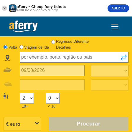
aFerry - Cheap ferry tickets
ABERTO
Abrir no aplicativo aFerry
Regresso Diferente
Volta
Viagem de Ida
Detalhes
18+
< 18
Procurar