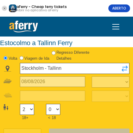
aFerry - Cheap ferry tickets
ABERTO
Abrir no aplicativo aFerry
Estocolmo a Tallinn Ferry
Regresso Diferente
Volta
Viagem de Ida
Detalhes
18+
< 18