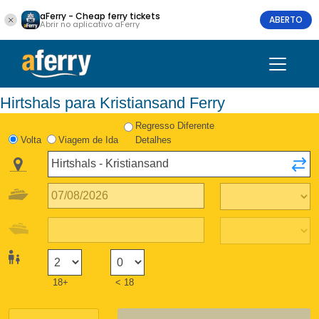
aFerry - Cheap ferry tickets
ABERTO
Abrir no aplicativo aFerry
Hirtshals para Kristiansand Ferry
Regresso Diferente
Volta
Viagem de Ida
Detalhes
18+
< 18