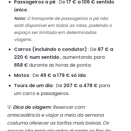
Passageiros a pé
: De
17 € a 106 € sentido
único
.
Nota:
O transporte de passageiros a pé não
está disponível em todas as rotas, podendo o
espaço ser limitado em determinadas
viagens.
Carros (incluindo o condutor)
: De
87 € a
220 € num sentido
, aumentando para
658 €
durante as horas de ponta.
Motos
: De
49 € a 179 € só ida
.
Tours de um dia
: De
207 € a 478 €
para
um carro e passageiros.
💡
Dica de viagem:
Reservar com
antecedência e viajar a meio da semana
costuma oferecer as tarifas mais baixas. Os
preços são mais elevados durante os fins de