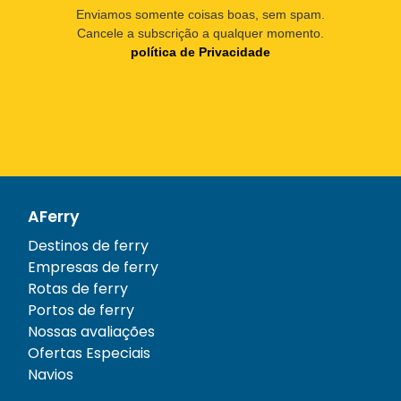
Enviamos somente coisas boas, sem spam.
Cancele a subscrição a qualquer momento.
política de Privacidade
AFerry
Destinos de ferry
Empresas de ferry
Rotas de ferry
Portos de ferry
Nossas avaliações
Ofertas Especiais
Navios