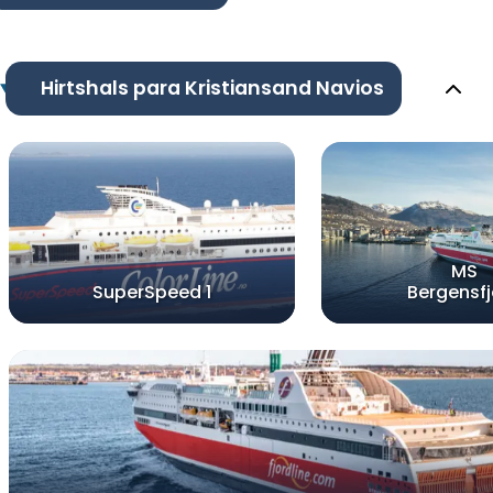
Hirtshals para Kristiansand Navios
MS
SuperSpeed 1
Bergensfj