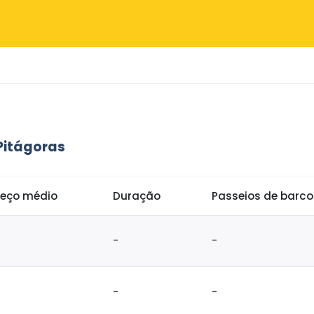
Pitágoras
reço médio
Duração
Passeios de barc
-
-
-
-