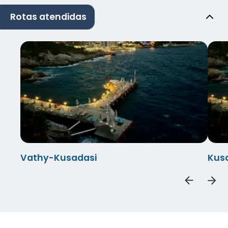
Rotas atendidas
Vathy-Kusadasi
Kus