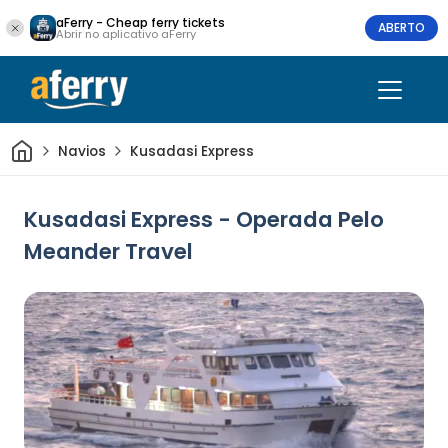
aFerry - Cheap ferry tickets
ABERTO
Abrir no aplicativo aFerry
Casa
Navios
Kusadasi Express
Kusadasi Express - Operada Pelo
Meander Travel