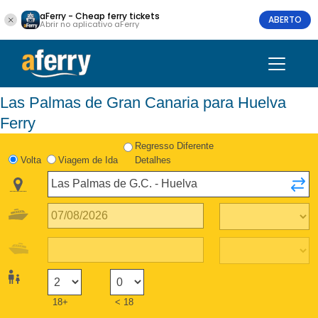
aFerry - Cheap ferry tickets
ABERTO
Abrir no aplicativo aFerry
Las Palmas de Gran Canaria para Huelva
Ferry
Regresso Diferente
Volta
Viagem de Ida
Detalhes
18+
< 18