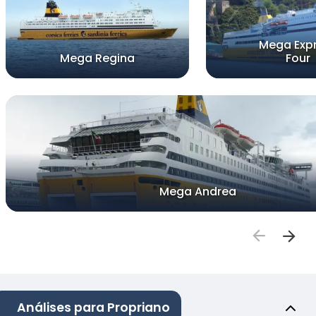
Mega Exp
Mega Regina
Four
Mega Andrea
Análises para Propriano