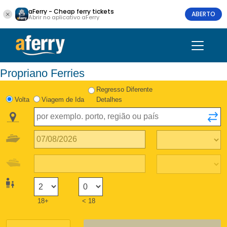
aFerry - Cheap ferry tickets
ABERTO
Abrir no aplicativo aFerry
Propriano Ferries
Regresso Diferente
Volta
Viagem de Ida
Detalhes
18+
< 18