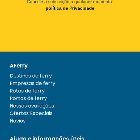
Cancele a subscrição a qualquer momento.
política de Privacidade
AFerry
Destinos de ferry
Empresas de ferry
Rotas de ferry
Portos de ferry
Nossas avaliações
Ofertas Especiais
Navios
Ajuda e informações úteis