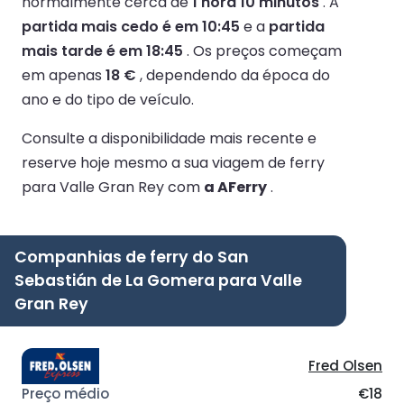
normalmente cerca de
1 hora 10 minutos
.
A
partida mais cedo é em 10:45
e a
partida
mais tarde é em 18:45
.
Os preços começam
em apenas
18 €
, dependendo da época do
ano e do tipo de veículo.
Consulte a disponibilidade mais recente e
reserve hoje mesmo a sua viagem de ferry
para Valle Gran Rey com
a AFerry
.
Companhias de ferry do San
Sebastián de La Gomera para Valle
Gran Rey
Fred Olsen
€18