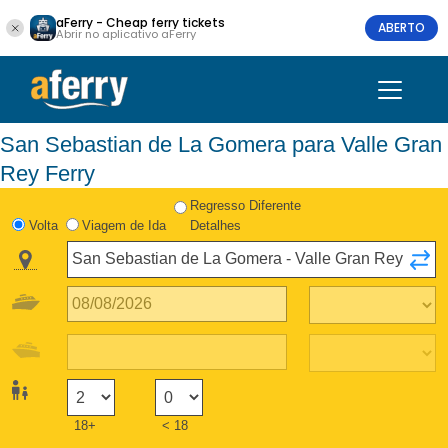
aFerry - Cheap ferry tickets
ABERTO
Abrir no aplicativo aFerry
San Sebastian de La Gomera para Valle Gran
Rey Ferry
Regresso Diferente
Volta
Viagem de Ida
Detalhes
18+
< 18