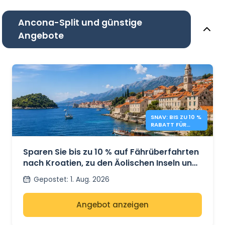
Ancona-Split und günstige
Angebote
SNAV: BIS ZU 10 %
RABATT FÜR
KROATIEN UND
INSELN
Sparen Sie bis zu 10 % auf Fährüberfahrten
nach Kroatien, zu den Äolischen Inseln und
den Pontinischen Inseln mit SNAV.
Gepostet
:
1. Aug. 2026
Angebot anzeigen