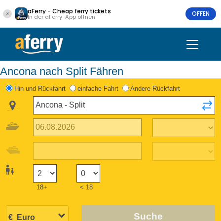
aFerry - Cheap ferry tickets
OFFEN
In der aFerry-App öffnen
Ancona nach Split Fähren
Hin und Rückfahrt
einfache Fahrt
Andere Rückfahrt
18+
< 18
Suche