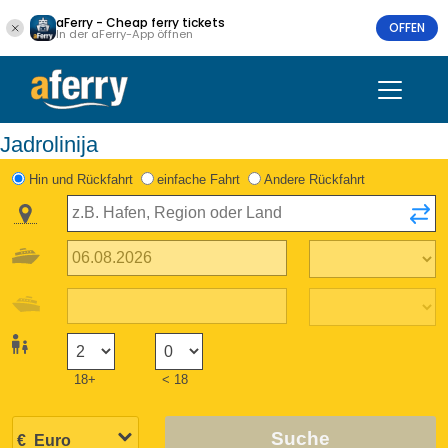
aFerry - Cheap ferry tickets
OFFEN
In der aFerry-App öffnen
Jadrolinija
Hin und Rückfahrt
einfache Fahrt
Andere Rückfahrt
18+
< 18
Suche