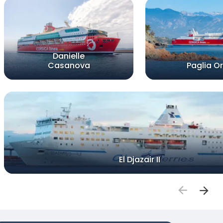
Danielle
Casanova
Paglia O
El Djazair II