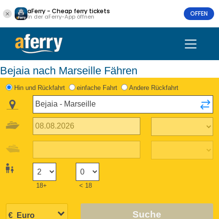
aFerry - Cheap ferry tickets
OFFEN
In der aFerry-App öffnen
Bejaia nach Marseille Fähren
Hin und Rückfahrt
einfache Fahrt
Andere Rückfahrt
18+
< 18
Suche