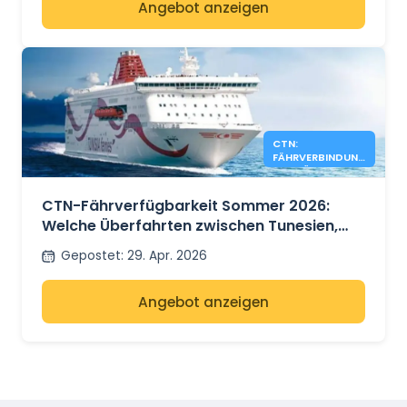
Angebot anzeigen
CTN:
FÄHRVERBINDUN
GEN FÜR SOMMER
2026 NOCH
VERFÜGBAR
CTN-Fährverfügbarkeit Sommer 2026:
Welche Überfahrten zwischen Tunesien,
Frankreich und Italien haben noch freie
Gepostet
:
29. Apr. 2026
Plätze?
Angebot anzeigen