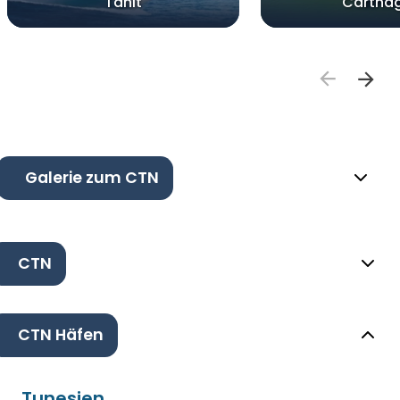
Tanit
Cartha
Galerie zum CTN
CTN
CTN Häfen
Tunesien