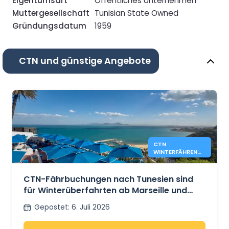
Eigentumsart
Öffentliches Unternehmen
Muttergesellschaft
Tunisian State Owned
Gründungsdatum
1959
CTN und günstige Angebote
CTN
WINTERFÄHREN
NACH TUNESIEN
AB MARSEILLE
UND GENUA
CTN-Fährbuchungen nach Tunesien sind
für Winterüberfahrten ab Marseille und
Genua geöffnet
Gepostet
:
6. Juli 2026