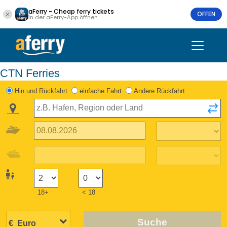
aFerry - Cheap ferry tickets
OFFEN
In der aFerry-App öffnen
CTN Ferries
Hin und Rückfahrt
einfache Fahrt
Andere Rückfahrt
18+
< 18
Suche