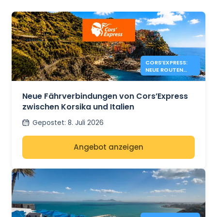
CORS’EXPRESS:
NEUE ROUTEN
ZWISCHEN
KORSIKA UND
ITALIEN
Neue Fährverbindungen von Cors’Express
zwischen Korsika und Italien
Gepostet
:
8. Juli 2026
Angebot anzeigen