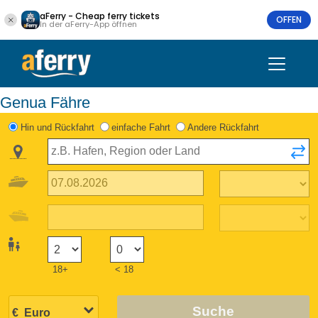
aFerry - Cheap ferry tickets
OFFEN
In der aFerry-App öffnen
Genua Fähre
Hin und Rückfahrt
einfache Fahrt
Andere Rückfahrt
18+
< 18
Suche