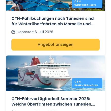
CTN
WINTERFÄHREN
NACH TUNESIEN
AB MARSEILLE
UND GENUA
CTN-Fährbuchungen nach Tunesien sind
für Winterüberfahrten ab Marseille und
Genua geöffnet
Gepostet
:
6. Juli 2026
Angebot anzeigen
CTN:
FÄHRVERBINDUN
GEN FÜR SOMMER
2026 NOCH
VERFÜGBAR
CTN-Fährverfügbarkeit Sommer 2026:
Welche Überfahrten zwischen Tunesien,
Frankreich und Italien haben noch freie