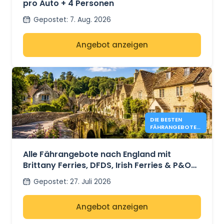
pro Auto + 4 Personen
Gepostet
:
7. Aug. 2026
Angebot anzeigen
DIE BESTEN
FÄHRANGEBOTE
NACH ENGLAND
IM JAHR 2026 AB
41 €
Alle Fährangebote nach England mit
Brittany Ferries, DFDS, Irish Ferries & P&O
Ferries – ab 41 €
Gepostet
:
27. Juli 2026
Angebot anzeigen