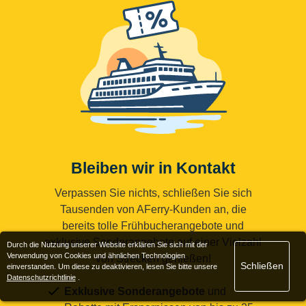
Bleiben wir in Kontakt
Verpassen Sie nichts, schließen Sie sich
Tausenden von AFerry-Kunden an, die
bereits tolle Frühbucherangebote und
exklusive Sonderangebote auf einer Vielzahl
Durch die Nutzung unserer Website erklären Sie sich mit der
Verwendung von Cookies und ähnlichen Technologien
von Strecken genießen!
Schließen
einverstanden. Um diese zu deaktivieren, lesen Sie bitte unsere
Datenschutzrichtlinie
.
Exklusive Sonderangebote
und