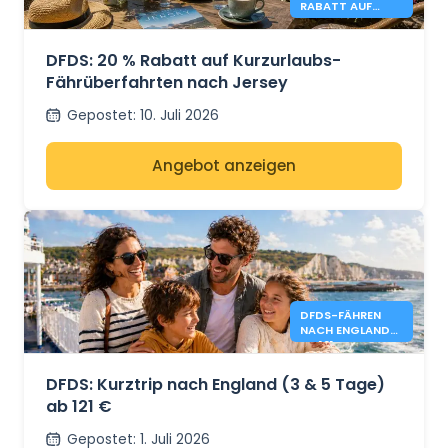
RABATT AUF
KURZURLAUBE
AUF JERSEY
DFDS: 20 % Rabatt auf Kurzurlaubs-
Fährüberfahrten nach Jersey
Gepostet
:
10. Juli 2026
Angebot anzeigen
DFDS-FÄHREN
NACH ENGLAND
AB 121 €
DFDS: Kurztrip nach England (3 & 5 Tage)
ab 121 €
Gepostet
:
1. Juli 2026