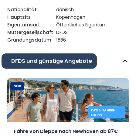
Nationalität
dänisch
Hauptsitz
Kopenhagen
Eigentumsart
Öffentliches Eigentum
Muttergesellschaft
DFDS
Gründungsdatum
1866
DFDS und günstige Angebote
NEU!
DFDS: FÄHREN
DIEPPE –
NEWHAVEN AB 87
€
Fähre von Dieppe nach Newhaven ab 87€