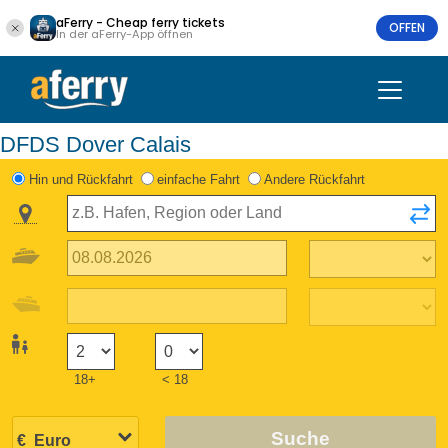
aFerry - Cheap ferry tickets
OFFEN
In der aFerry-App öffnen
DFDS Dover Calais
Hin und Rückfahrt
einfache Fahrt
Andere Rückfahrt
18+
< 18
Suche