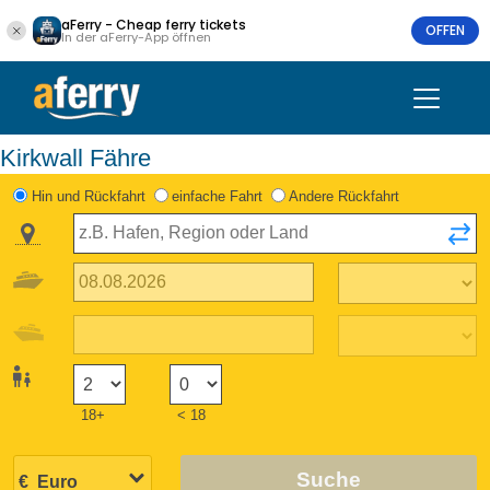
aFerry - Cheap ferry tickets
OFFEN
In der aFerry-App öffnen
Kirkwall Fähre
Hin und Rückfahrt
einfache Fahrt
Andere Rückfahrt
18+
< 18
Suche