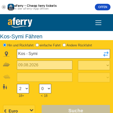
aFerry - Cheap ferry tickets
OFFEN
In der aFerry-App öffnen
Kos-Symi Fähren
Hin und Rückfahrt
einfache Fahrt
Andere Rückfahrt
18+
< 18
Suche