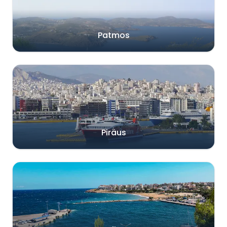
Patmos
Piräus