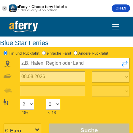
aFerry - Cheap ferry tickets
OFFEN
In der aFerry-App öffnen
Blue Star Ferries
Hin und Rückfahrt
einfache Fahrt
Andere Rückfahrt
18+
< 18
Suche