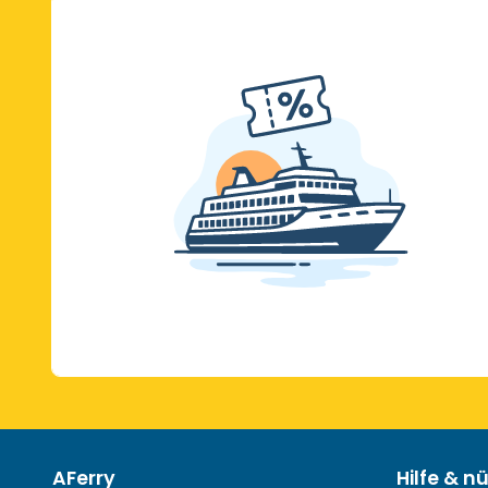
AFerry
Hilfe & n