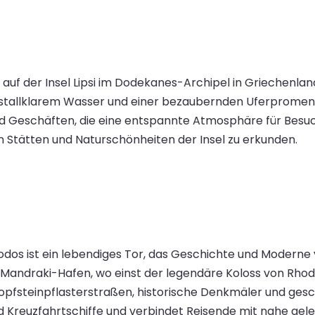
n auf der Insel Lipsi im Dodekanes-Archipel in Griechenland
istallklarem Wasser und einer bezaubernden Uferpromen
 Geschäften, die eine entspannte Atmosphäre für Besucher
n Stätten und Naturschönheiten der Insel zu erkunden.
odos ist ein lebendiges Tor, das Geschichte und Moderne 
 Mandraki-Hafen, wo einst der legendäre Koloss von Rhod
fsteinpflasterstraßen, historische Denkmäler und gesch
 Kreuzfahrtschiffe und verbindet Reisende mit nahe gele