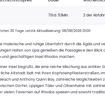
urchschnittspreis
Dauer
Wöchentlic
7Std. 53Min.
2 der Abfah
zten 30 Tage. Letzte Aktualisierung: 08/08/2026 01:00
e malerische und ruhige Überfahrt durch die Ägäis und ver
igen Hafen von Lipsi genießen die Passagiere den Blick 
hen und geschäftigen Insel Rhodos machen.
iner Insel begrüßt, die eine reiche Mischung aus antike
liche Altstadt lädt mit ihren Kopfsteinpflasterstraßen,
lli Beach und Anthony Quinn Bay, zahlreiche Möglichkeite
erischen Dörfer, üppigen Täler und Olivenhaine mit za
er vielen Tavernen auf Rhodos speisen und sowohl traditio