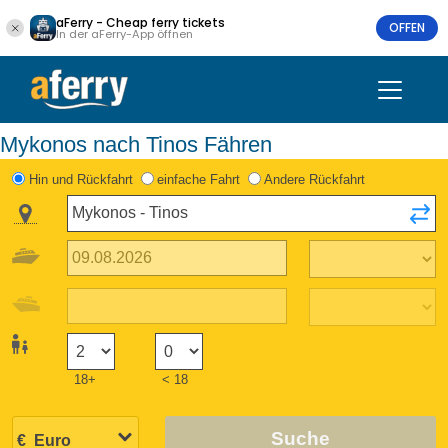
aFerry - Cheap ferry tickets
OFFEN
In der aFerry-App öffnen
Mykonos nach Tinos Fähren
Hin und Rückfahrt
einfache Fahrt
Andere Rückfahrt
18+
< 18
Suche