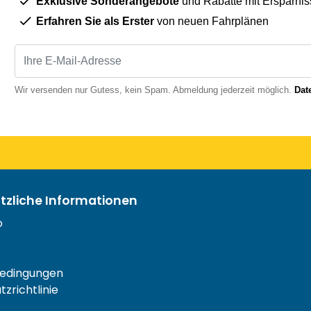
Exklusive Sonderangebote
und Rabatte mit Ersparnis
Erfahren Sie als Erster
von neuen Fahrplänen
Wir versenden nur Gutess, kein Spam. Abmeldung jederzeit möglich.
Dat
ützliche Informationen
o
edingungen
zrichtlinie