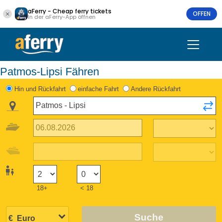
aFerry - Cheap ferry tickets
OFFEN
In der aFerry-App öffnen
Patmos-Lipsi Fähren
Hin und Rückfahrt
einfache Fahrt
Andere Rückfahrt
18+
< 18
Suche