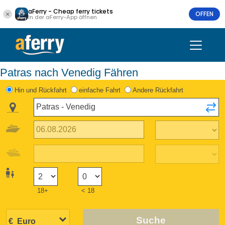
aFerry - Cheap ferry tickets
OFFEN
In der aFerry-App öffnen
Patras nach Venedig Fähren
Hin und Rückfahrt
einfache Fahrt
Andere Rückfahrt
18+
< 18
Suche