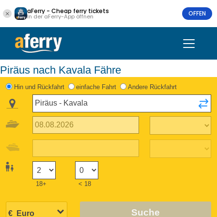
aFerry - Cheap ferry tickets
OFFEN
In der aFerry-App öffnen
Piräus nach Kavala Fähre
Hin und Rückfahrt
einfache Fahrt
Andere Rückfahrt
18+
< 18
Suche