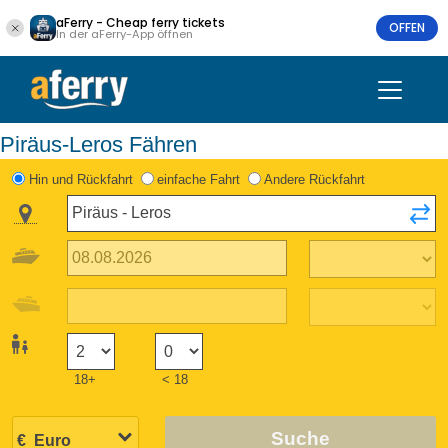
aFerry - Cheap ferry tickets
OFFEN
In der aFerry-App öffnen
Piräus-Leros Fähren
Hin und Rückfahrt
einfache Fahrt
Andere Rückfahrt
18+
< 18
Suche