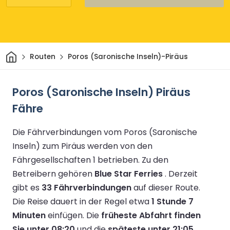
Heim
Routen
Poros (Saronische Inseln)-Piräus
Poros (Saronische Inseln) Piräus
Fähre
Die Fährverbindungen vom Poros (Saronische
Inseln) zum Piräus werden von den
Fährgesellschaften 1 betrieben.
Zu den
Betreibern gehören
Blue Star Ferries
.
Derzeit
gibt es
33 Fährverbindungen
auf dieser Route.
Die Reise dauert in der Regel etwa
1 Stunde 7
Minuten
einfügen.
Die
früheste Abfahrt finden
Sie unter 08:20
und die
späteste unter 21:05
.