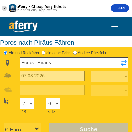
aFerry - Cheap ferry tickets
OFFEN
In der aFerry-App öffnen
Poros nach Piräus Fähren
Hin und Rückfahrt
einfache Fahrt
Andere Rückfahrt
18+
< 18
Suche