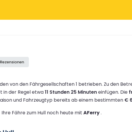
e Rezensionen
en von den Fährgesellschaften 1 betrieben.
Zu den Betr
rt in der Regel etwa
11 Stunden 25 Minuten
einfügen.
Die
f
 Saison und Fahrzeugtyp bereits ab einem bestimmten
€ 
e Ihre Fähre zum Hull noch heute mit
AFerry
.