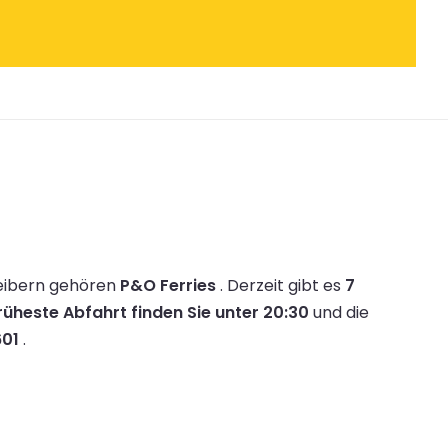
eibern gehören
P&O Ferries
.
Derzeit gibt es
7
rüheste Abfahrt finden Sie unter 20:30
und die
601
.