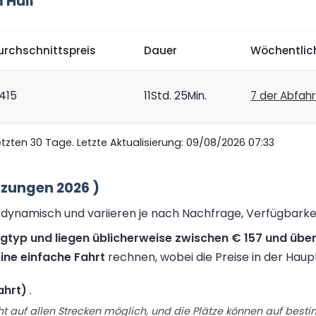
 Hull
urchschnittspreis
Dauer
Wöchentlic
415
11Std. 25Min.
7 der Abfah
zten 30 Tage. Letzte Aktualisierung: 09/08/2026 07:33
tzungen 2026 )
nd dynamisch und variieren je nach Nachfrage, Verfügbark
ugtyp und liegen üblicherweise zwischen € 157 und über 
ine einfache Fahrt
rechnen, wobei die Preise in der Haup
ahrt)
.
t auf allen Strecken möglich, und die Plätze können auf best