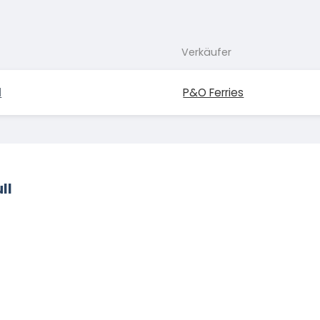
Verkäufer
l
P&O Ferries
ll