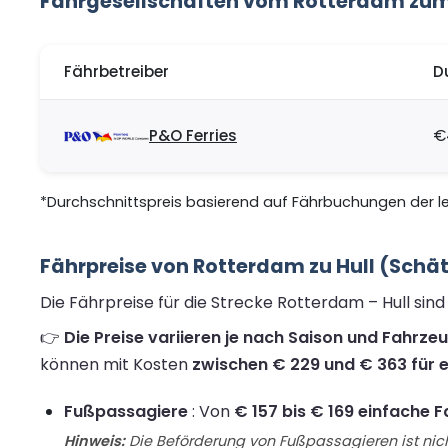
Fährgesellschaften vom Rotterdam zum
Fährbetreiber
D
P&O Ferries
€
*Durchschnittspreis basierend auf Fährbuchungen der let
Fährpreise von Rotterdam zu Hull (Schä
Die Fährpreise für die Strecke Rotterdam – Hull si
👉
Die Preise variieren je nach Saison und Fahrze
können mit Kosten
zwischen € 229 und € 363 für e
Fußpassagiere
: Von
€ 157 bis € 169 einfache F
Hinweis:
Die Beförderung von Fußpassagieren ist nich