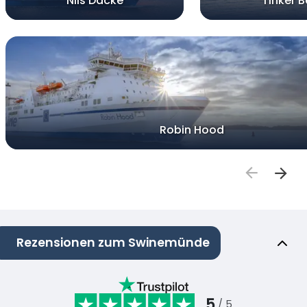
Nils Dacke
Tinker Be
Robin Hood
Rezensionen zum Swinemünde
5
/ 5