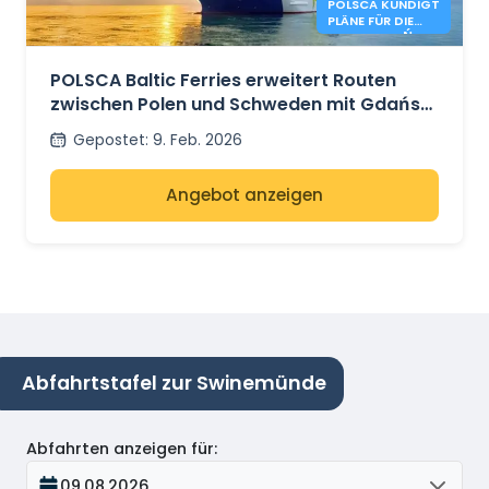
POLSCA KÜNDIGT
PLÄNE FÜR DIE
ROUTE GDAŃSK
– KARLSHAMN AN
POLSCA Baltic Ferries erweitert Routen
zwischen Polen und Schweden mit Gdańsk
– Karlshamn - Plänen
Gepostet
:
9. Feb. 2026
Angebot anzeigen
Abfahrtstafel zur Swinemünde
Abfahrten anzeigen für
:
09.08.2026