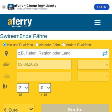
aFerry - Cheap ferry tickets
OFFEN
In der aFerry-App öffnen
Swinemünde Fähre
Hin und Rückfahrt
einfache Fahrt
Andere Rückfahrt
18+
< 18
Suche