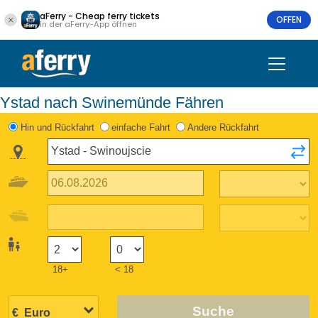
aFerry - Cheap ferry tickets
OFFEN
In der aFerry-App öffnen
Ystad nach Swinemünde Fähren
Hin und Rückfahrt
einfache Fahrt
Andere Rückfahrt
18+
< 18
Suche