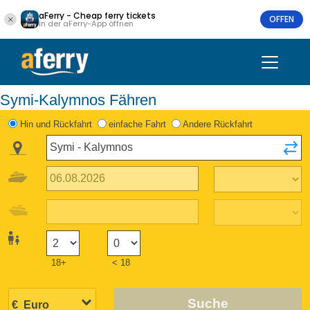
aFerry - Cheap ferry tickets
OFFEN
In der aFerry-App öffnen
Symi-Kalymnos Fähren
Hin und Rückfahrt
einfache Fahrt
Andere Rückfahrt
18+
< 18
Suche