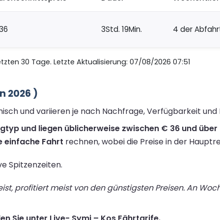
36
3Std. 19Min.
4 der Abfahr
zten 30 Tage. Letzte Aktualisierung: 07/08/2026 07:51
n 2026 )
misch und variieren je nach Nachfrage, Verfügbarkeit und
ugtyp und liegen üblicherweise zwischen € 36 und über 
e einfache Fahrt
rechnen, wobei die Preise in der Hauptre
ive Spitzenzeiten.
st, profitiert meist von den günstigsten Preisen. An Wo
en Sie unter Live- Symi – Kos Fährtarife.