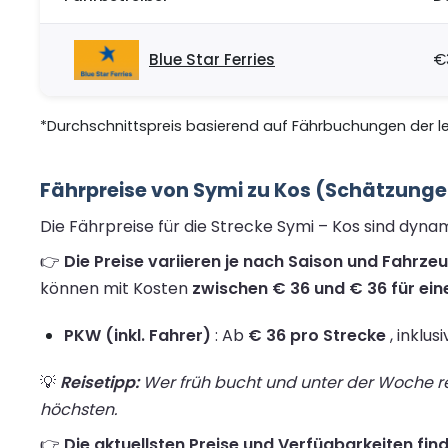
Blue Star Ferries
€
*Durchschnittspreis basierend auf Fährbuchungen der let
Fährpreise von Symi zu Kos (Schätzunge
Die Fährpreise für die Strecke Symi – Kos sind dyna
👉
Die Preise variieren je nach Saison und Fahrze
können mit Kosten
zwischen € 36 und € 36 für ein
PKW (inkl. Fahrer)
: Ab
€ 36 pro Strecke
, inklus
💡
Reisetipp:
Wer früh bucht und unter der Woche rei
höchsten.
👉
Die aktuellsten Preise und Verfügbarkeiten find