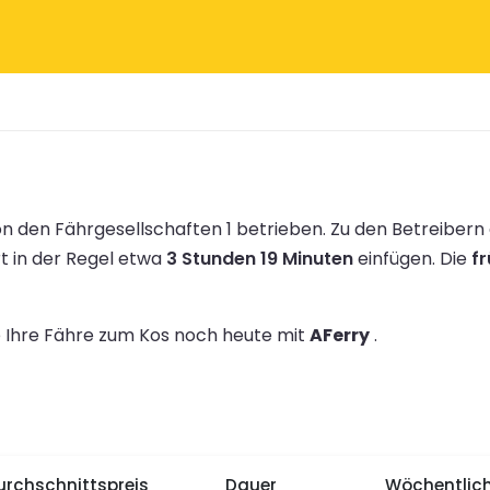
 den Fährgesellschaften 1 betrieben.
Zu den Betreiber
rt in der Regel etwa
3 Stunden 19 Minuten
einfügen.
Die
fr
ie Ihre Fähre zum Kos noch heute mit
AFerry
.
urchschnittspreis
Dauer
Wöchentlich