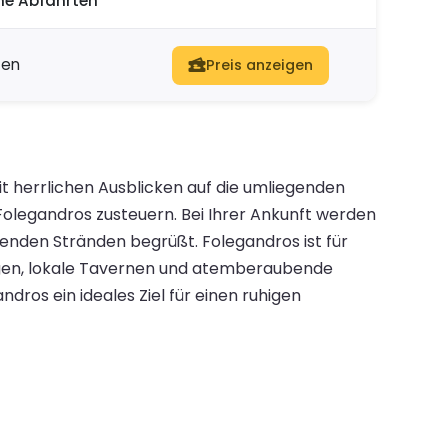
he Abfahrten
ten
Preis anzeigen
it herrlichen Ausblicken auf die umliegenden
 Folegandros zusteuern. Bei Ihrer Ankunft werden
nden Stränden begrüßt. Folegandros ist für
ungen, lokale Tavernen und atemberaubende
ros ein ideales Ziel für einen ruhigen