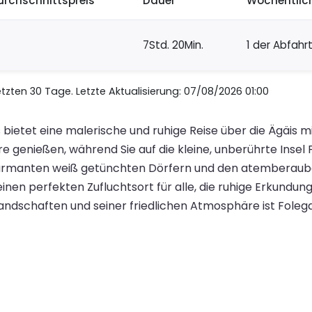
urchschnittspreis
Dauer
Wöchentlic
7Std. 20Min.
1 der Abfahr
zten 30 Tage. Letzte Aktualisierung: 07/08/2026 01:00
bietet eine malerische und ruhige Reise über die Ägäis m
re genießen, während Sie auf die kleine, unberührte Insel
charmanten weiß getünchten Dörfern und den atemberaube
nen perfekten Zufluchtsort für alle, die ruhige Erkund
dschaften und seiner friedlichen Atmosphäre ist Folegand