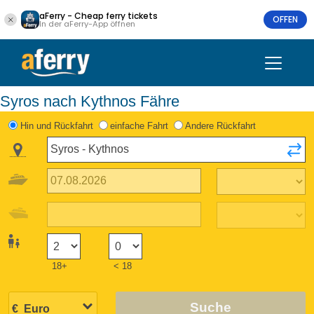
aFerry - Cheap ferry tickets
OFFEN
In der aFerry-App öffnen
Syros nach Kythnos Fähre
Hin und Rückfahrt
einfache Fahrt
Andere Rückfahrt
18+
< 18
Suche