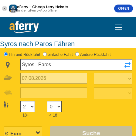
aFerry - Cheap ferry tickets
OFFEN
In der aFerry-App öffnen
Syros nach Paros Fähren
Hin und Rückfahrt
einfache Fahrt
Andere Rückfahrt
18+
< 18
Suche